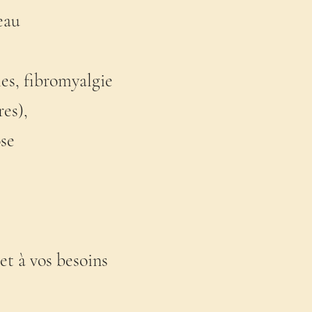
eau
ies, fibromyalgie
res),
ose
t à vos besoins