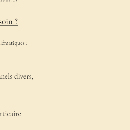
soin ?
lématiques :
nels divers,
rticaire