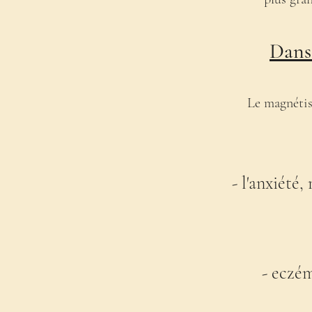
Dans 
Le magnétis
- l'anxiété
- eczém