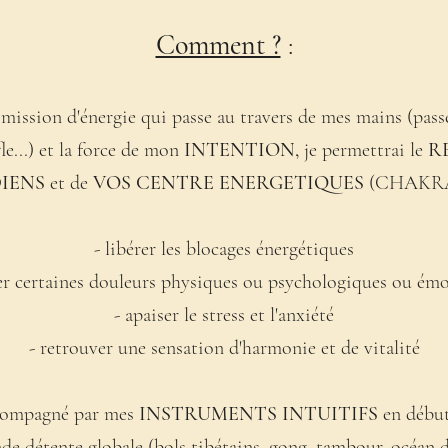
Comment ?
:
smission d'énergie qui passe au travers de mes mains (pas
le...) et la force de mon
INTENTION,
je permettrai le
R
DIENS
et de
VOS CENTRE ENERGETIQUES
(CHAKRAS)
- libérer les blocages énergétiques
er certaines douleurs physiques ou psychologiques ou ém
- apaiser le stress et l'anxiété
- retrouver une sensation d'harmonie et de vitalité
ccompagné par mes
INSTRUMENTS INTUITIFS
en début
nde détente globale (bols tibétains, gong, tambour, océan 