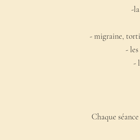
-l
- migraine, tort
- le
- 
Chaque séance 