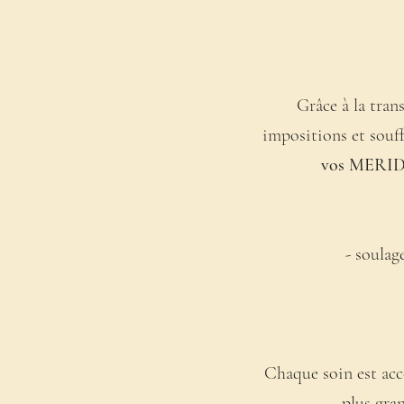
Grâce à la tran
impositions et souff
vos MERI
- soulag
Chaque soin est a
plus gra