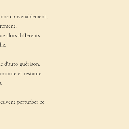
ionne convenablement,
rement.
ue alors différents
ie.
me d'auto guérison.
unitaire et restaure
s.
peuvent perturber ce