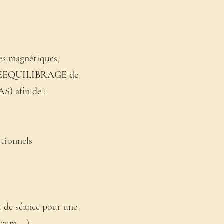
ses magnétiques,
EEQUILIBRAGE de
 afin de :
otionnels
 de séance pour une
drum ...)