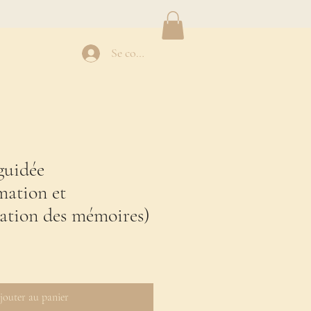
Se connecter
guidée
ation et
tion des mémoires)
otionnel
jouter au panier