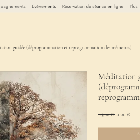
mpagnements
Événements
Réservation de séance en ligne
Plus
tation guidée (déprogrammation et reprogrammation des mémoires)
Méditation 
(déprogramm
reprogramma
Prix
Prix
 15,00 € 
11,00 €
original
prom
A